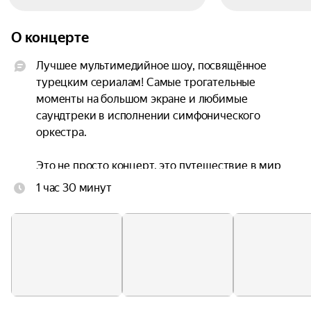
О концерте
Лучшее мультимедийное шоу, посвящённое 
турецким сериалам! Самые трогательные 
моменты на большом экране и любимые 
саундтреки в исполнении симфонического 
оркестра.

Это не просто концерт, это путешествие в мир 
турецких сериалов, где каждая мелодия — это 
1 час 30 минут
отдельная история. Вспомните, как замирало 
сердце от переживаний Хюррем, как вы 
сочувствовали Кемалю, как надеялись на счастье 
Эды и Серкана. Все эти чувства вспыхнут с 
новой силой под звуки симфонического 
оркестра.
