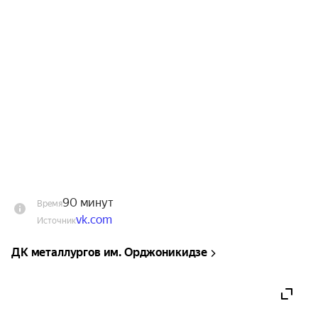
Не упустите шанс окунуться в мир, где любовь 
сильнее ненависти, а верность — дороже золота. 
Это шоу — идеальный способ провести вечер в 
компании любимых мелодий и ощутить себя 
частью захватывающей турецкой киносаги. В 
программе не только любимая классика: 
«Великолепный век», «Королёк-птичка певчая», 
«Черная любовь», «Чукур», но и современные 
новинки: «Зимородок», «Клюквенный щербет», 
«Правосудие», «Далекий город», «Семья» и 
другие.
90 минут
Время
vk.com
Источник
ДК металлургов им. Орджоникидзе