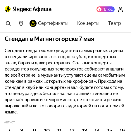
Сертификаты
Концерты
Театр
Стендап в Магнитогорске 7 мая
Сегодня стендап можно увидеть на самых разных сценах:
в специализированных стендап-клубах, в концертных
залах, барах и даже ресторанах. Сольные концерты
резидентов популярных телепроектов собирают аншлаги
по всей стране, а музыканты уступают сцены самобытным
комикам в рамках «открытых микрофонов». Приходя на
стендап в клуб или концертный зал, будьте готовы к тому,
что цензура здесь бессильна: настоящий стендапер не
признаёт правил и компромиссов, не стесняется резких
выражений и легко говорит с аудиторией на понятном ей
языке.
АВГУСТ
7
8
9
10
11
12
13
14
15
16