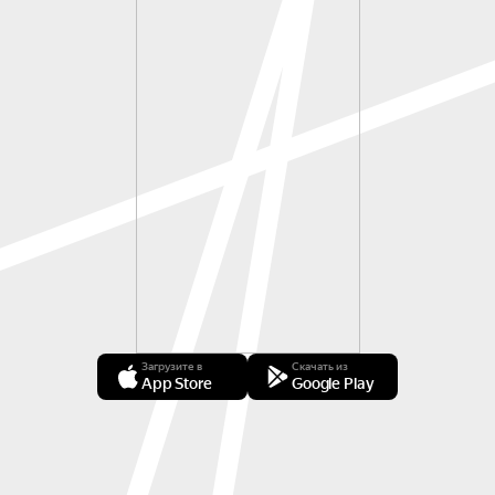
Загрузите в
Скачать из
App Store
Google Play