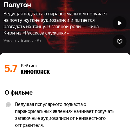
Полутон
Ведущая подкаста о паранормальном получает
на почту жуткие аудиозаписи и пытается
разгадать их тайну. В главной роли — Нина
Кири из «Рассказа служанки»
Ужасы  •  Кино  •  18+
5.7
Рейтинг
О фильме
Ведущая популярного подкаста о 
паранормальных явлениях начинает получать 
загадочные аудиозаписи от неизвестного 
отправителя.