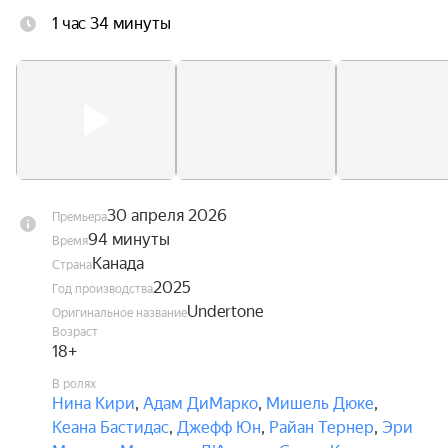
1 час 34 минуты
30 апреля 2026
Премьера
94 минуты
Время
Канада
Страна
2025
Год производства
Undertone
Оригинальное название
Возраст
18+
В ролях
Нина Кири
,
Адам ДиМарко
,
Мишель Дюке
,
Кеана Бастидас
,
Джефф Юн
,
Райан Тернер
,
Эри