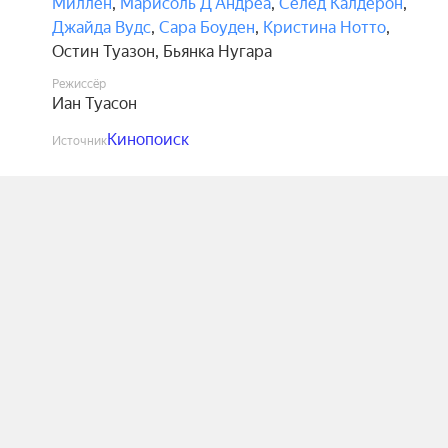
Миллен
,
Марисоль Д’Андреа
,
Селед Калдерон
,
Джайда Вудс
,
Сара Боуден
,
Кристина Нотто
,
Остин Туазон
,
Бьянка Нугара
Режиссёр
Иан Туасон
Кинопоиск
Источник