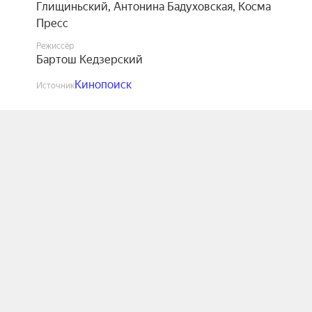
Глищиньский
,
Антонина Бадуховская
,
Косма
Пресс
Режиссёр
Бартош Кедзерский
Кинопоиск
Источник