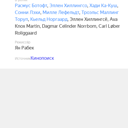
В ролях
Расмус Ботофт
,
Эллен Хиллингсо
,
Хади Ка-Куш
,
Сонни Лэхи
,
Милле Лефельдт
,
Троэльс Маллинг
Торуп
,
Кьельд Норгаард
,
Эллен Хиллингсё
,
Ava
Knox Martin
,
Dagmar Celinder Norrbom
,
Carl Løber
Roliggaard
Режиссёр
Ян Рабек
Кинопоиск
Источник