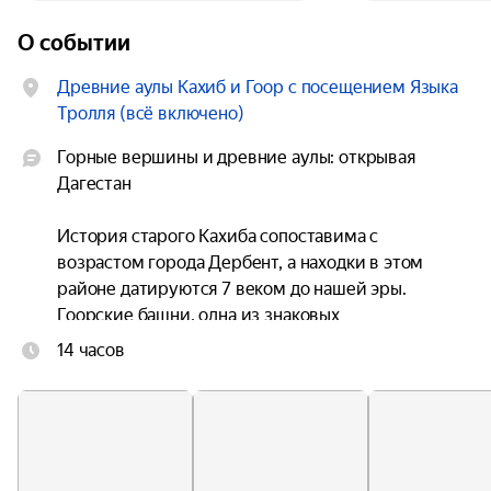
О событии
Древние аулы Кахиб и Гоор с посещением Языка
Тролля (всё включено)
Горные вершины и древние аулы: открывая 
Дагестан

История старого Кахиба сопоставима с 
возрастом города Дербент, а находки в этом 
районе датируются 7 веком до нашей эры. 
Гоорские башни, одна из знаковых 
достопримечательностей Дагестана, 
14 часов
представляют собой оборонительный комплекс 
из семи башен и жилых домов, расположенных 
на вершине горы над отвесной пропастью. 
Девичья скала — дагестанский аналог 
норвежского Языка Тролля, с обрыва 