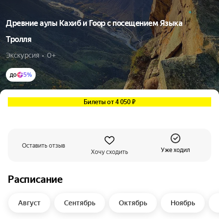
Древние аулы Кахиб и Гоор с посещением Языка
Тролля
Экскурсия  •  0+
до
5%
Билеты от 4 050 ₽
Оставить отзыв
Уже ходил
Хочу сходить
Расписание
Август
Сентябрь
Октябрь
Ноябрь