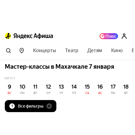
Концерты
Театр
Детям
Кино
В
Мастер-классы в Махачкале 7 января
АВГУСТ
9
10
11
12
13
14
15
16
17
18
ВС
ПН
ВТ
СР
ЧТ
ПТ
СБ
ВС
ПН
ВТ
Все фильтры
1