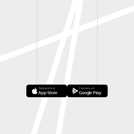
Загрузите в
Скачать из
App Store
Google Play