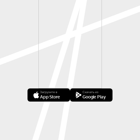
Загрузите в
Скачать из
App Store
Google Play