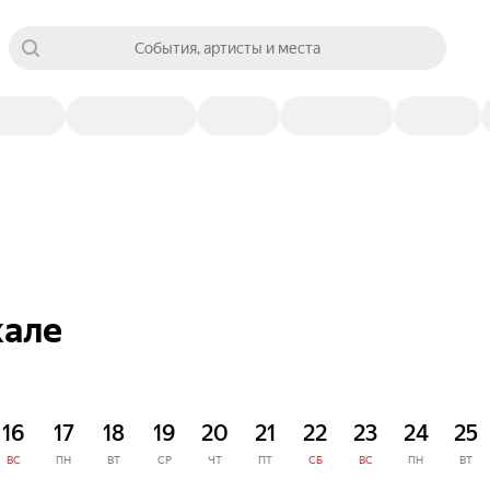
События, артисты и места
кале
16
17
18
19
20
21
22
23
24
25
ВС
ПН
ВТ
СР
ЧТ
ПТ
СБ
ВС
ПН
ВТ