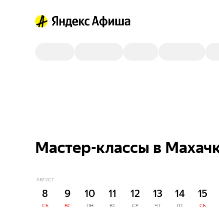
Мастер-классы в Махач
АВГУСТ
8
9
10
11
12
13
14
15
СБ
ВС
ПН
ВТ
СР
ЧТ
ПТ
СБ