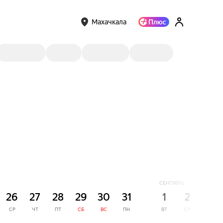
Махачкала
СЕНТЯБРЬ
26
27
28
29
30
31
1
2
3
СР
ЧТ
ПТ
СБ
ВС
ПН
ВТ
СР
ЧТ