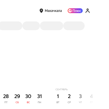
Махачкала
СЕНТЯБРЬ
28
29
30
31
1
2
3
4
5
ПТ
СБ
ВС
ПН
ВТ
СР
ЧТ
ПТ
СБ