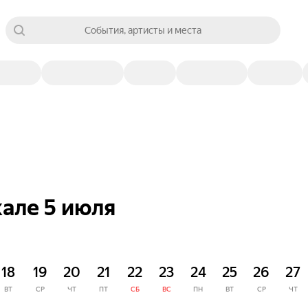
События, артисты и места
але 5 июля
18
19
20
21
22
23
24
25
26
27
ВТ
СР
ЧТ
ПТ
СБ
ВС
ПН
ВТ
СР
ЧТ