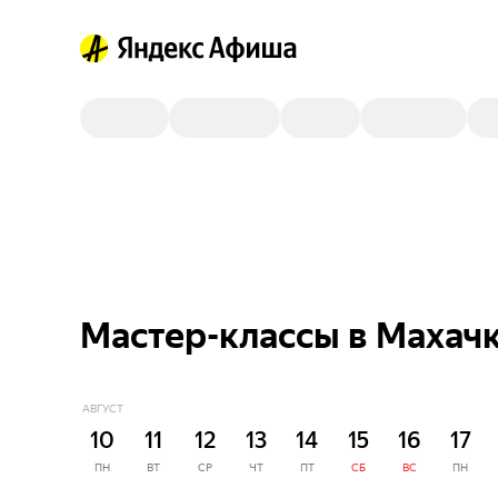
Мастер-классы в Махачк
АВГУСТ
10
11
12
13
14
15
16
17
ПН
ВТ
СР
ЧТ
ПТ
СБ
ВС
ПН