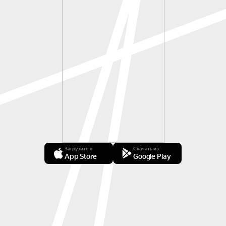
Загрузите в
Скачать из
App Store
Google Play