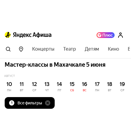
Концерты
Театр
Детям
Кино
В
Мастер-классы в Махачкале 5 июня
АВГУСТ
10
11
12
13
14
15
16
17
18
19
ПН
ВТ
СР
ЧТ
ПТ
СБ
ВС
ПН
ВТ
СР
Все фильтры
1