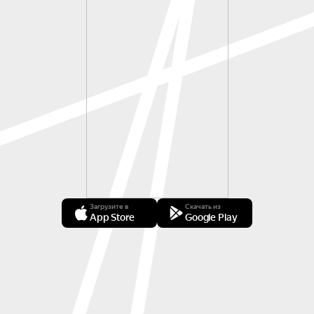
Загрузите в
Скачать из
App Store
Google Play