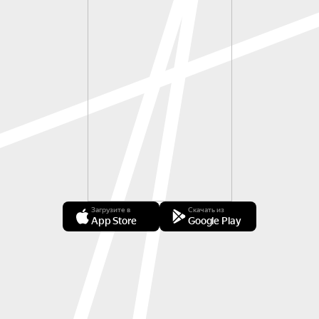
Загрузите в
Скачать из
App Store
Google Play