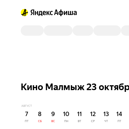
Кино Малмыж 23 октяб
АВГУСТ
7
8
9
10
11
12
13
14
ПТ
СБ
ВС
ПН
ВТ
СР
ЧТ
ПТ