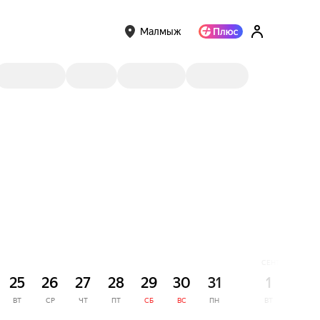
Малмыж
СЕНТЯБРЬ
25
26
27
28
29
30
31
1
2
ВТ
СР
ЧТ
ПТ
СБ
ВС
ПН
ВТ
СР