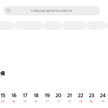
События, артисты и места
ря
15
16
17
18
19
20
21
22
23
24
СБ
ВС
ПН
ВТ
СР
ЧТ
ПТ
СБ
ВС
ПН