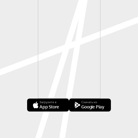
Загрузите в
Скачать из
App Store
Google Play