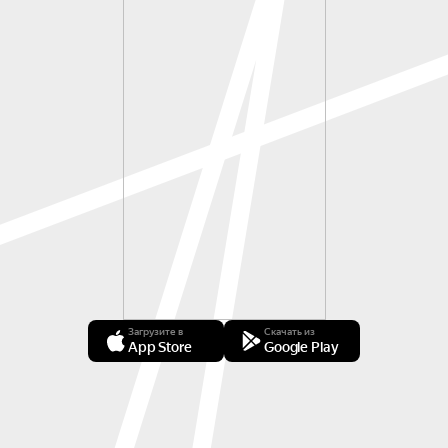
Загрузите в
Скачать из
App Store
Google Play