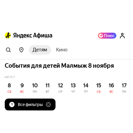
Детям
Кино
События для детей Малмыж 8 ноября
АВГУСТ
8
9
10
11
12
13
14
15
16
17
СБ
ВС
ПН
ВТ
СР
ЧТ
ПТ
СБ
ВС
ПН
Все фильтры
1