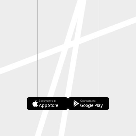
Загрузите в
Скачать из
App Store
Google Play