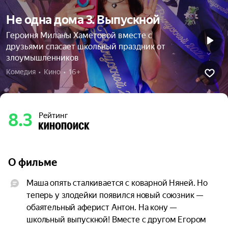
Не одна дома 3. Выпускной
Героиня Миланы Хаметовой вместе с
друзьями спасает школьный праздник от
злоумышленников
Комедия  •  Кино  •  16+
8.3
Рейтинг
О фильме
Маша опять сталкивается с коварной Няней. Но 
теперь у злодейки появился новый союзник — 
обаятельный аферист Антон. На кону — 
школьный выпускной! Вместе с другом Егором 