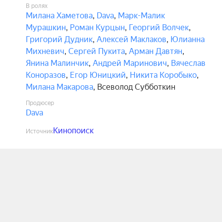
В ролях
Милана Хаметова
,
Dava
,
Марк-Малик
Мурашкин
,
Роман Курцын
,
Георгий Волчек
,
Григорий Дудник
,
Алексей Маклаков
,
Юлианна
Михневич
,
Сергей Пукита
,
Арман Давтян
,
Янина Малинчик
,
Андрей Маринович
,
Вячеслав
Коноразов
,
Егор Юницкий
,
Никита Коробыко
,
Милана Макарова
,
Всеволод Субботкин
Продюсер
Dava
Кинопоиск
Источник