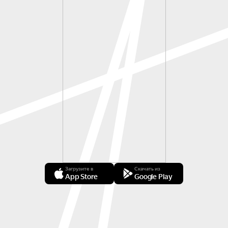
Загрузите в
Скачать из
App Store
Google Play