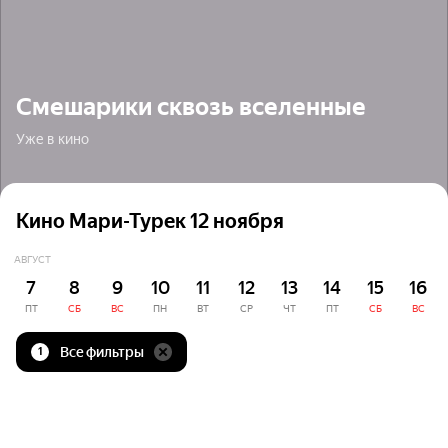
Смешарики сквозь вселенные
Уже в кино
Кино Мари-Турек 12 ноября
АВГУСТ
7
8
9
10
11
12
13
14
15
16
ПТ
СБ
ВС
ПН
ВТ
СР
ЧТ
ПТ
СБ
ВС
Все фильтры
1