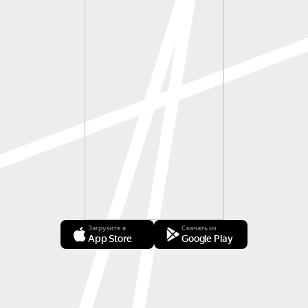
Загрузите в
Скачать из
App Store
Google Play