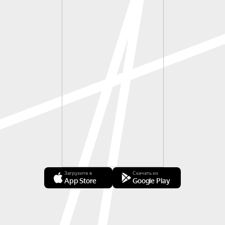
Загрузите в
Скачать из
App Store
Google Play