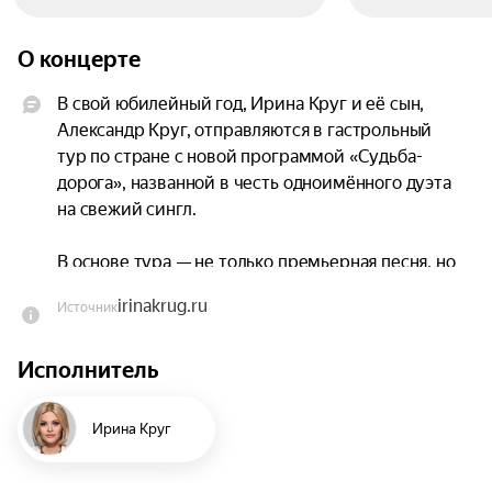
О концерте
В свой юбилейный год, Ирина Круг и её сын, 
Александр Круг, отправляются в гастрольный 
тур по стране с новой программой «Судьба-
дорога», названной в честь одноимённого дуэта 
на свежий сингл.

В основе тура — не только премьерная песня, но 
и уникальное сценическое партнерство. 
irinakrug.ru
Источник
Творчество Ирины Круг давно стало эталоном 
душевной песни: её стиль узнаваем с первых 
Исполнитель
аккордов, а проникновенные тексты о любви и 
счастье находят отклик в сердцах миллионов. В 
новой программе прозвучат как бессмертные 
Ирина Круг
хиты, ставшие классикой жанра («Тебе моя 
последняя любовь», «Осенне кафе», «Букет из 