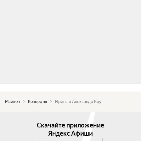
Программа представляет собой симбиоз 
проверенной временем классики и новых 
авторских композиций. Музыку к заглавной 
песне тура написал Александр Круг.
Майкоп
Концерты
Ирина и Александр Круг
Скачайте приложение
Яндекс Афиши