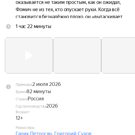
оказывается не таким простым, как он ожидал, 
Фомич не из тех, кто опускает руки. Когда всё 
становится безнадёжно плохо, он «вытаскивает 
из рукава» запасной план, который срабатывает. 
1 час 22 минуты
Ну… почти.
2 июля 2026
Премьера
82 минуты
Время
Россия
Страна
2026
Год производства
Возраст
12+
Режиссёры
Гарик Петросян
,
Григорий Сухов