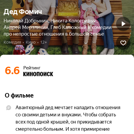
Дед Фомич
Николай Добрынин, Никита Кологривый,
Андрей Мерзликин, Глеб Калюжный в комедии
про непростые отношения в большой семье
Комедия  •  Кино  •  12+
6.6
Рейтинг
О фильме
Авантюрный дед мечтает наладить отношения 
со своими детьми и внуками. Чтобы собрать 
всех под одной крышей, он прикидывается 
смертельно больным. И хотя примирение 