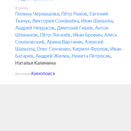
В ролях
Полина Чернышова
,
Пётр Рыков
,
Евгений
Ткачук
,
Виктория Соловьёва
,
Иван Шальопа
,
Андрей Некрасов
,
Дмитрий Гирев
,
Антон
Шпиньков
,
Пётр Логачёв
,
Иван Бровин
,
Алесь
Снопковский
,
Арина Вартанян
,
Алексей
Шальопа
,
Олег Сенченко
,
Кирилл Фролов
,
Иван
Батарев
,
Андрей Жилин
,
Никита Петросян
,
Наталья Калинина
Кинопоиск
Источник