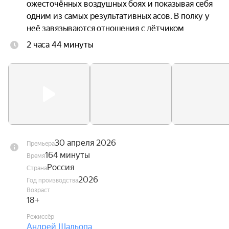
ожесточённых воздушных боях и показывая себя 
одним из самых результативных асов. В полку у 
неё завязываются отношения с лётчиком 
Алексеем Соломатиным. Её боевые победы, 
2 часа 44 минуты
потери и личные переживания не меняют 
твёрдый характер, который навсегда вписывает 
имя Лидии Литвяк в историю авиации.
30 апреля 2026
Премьера
164 минуты
Время
Россия
Страна
2026
Год производства
Возраст
18+
Режиссёр
Андрей Шальопа