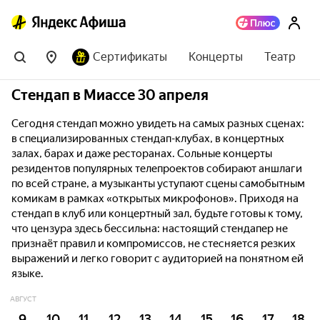
Сертификаты
Концерты
Театр
Стендап в Миассе 30 апреля
Сегодня стендап можно увидеть на самых разных сценах:
в специализированных стендап-клубах, в концертных
залах, барах и даже ресторанах. Сольные концерты
резидентов популярных телепроектов собирают аншлаги
по всей стране, а музыканты уступают сцены самобытным
комикам в рамках «открытых микрофонов». Приходя на
стендап в клуб или концертный зал, будьте готовы к тому,
что цензура здесь бессильна: настоящий стендапер не
признаёт правил и компромиссов, не стесняется резких
выражений и легко говорит с аудиторией на понятном ей
языке.
АВГУСТ
9
10
11
12
13
14
15
16
17
18