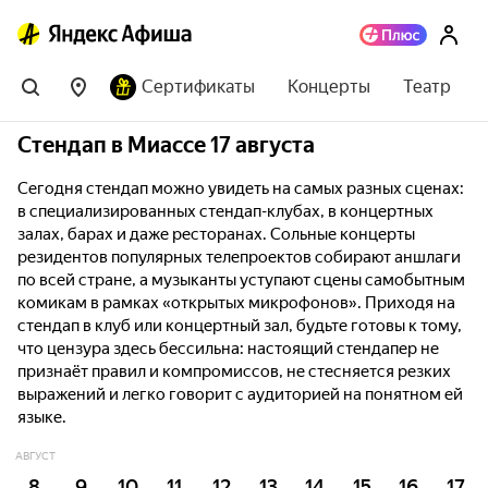
Сертификаты
Концерты
Театр
Стендап в Миассе 17 августа
Сегодня стендап можно увидеть на самых разных сценах:
в специализированных стендап-клубах, в концертных
залах, барах и даже ресторанах. Сольные концерты
резидентов популярных телепроектов собирают аншлаги
по всей стране, а музыканты уступают сцены самобытным
комикам в рамках «открытых микрофонов». Приходя на
стендап в клуб или концертный зал, будьте готовы к тому,
что цензура здесь бессильна: настоящий стендапер не
признаёт правил и компромиссов, не стесняется резких
выражений и легко говорит с аудиторией на понятном ей
языке.
АВГУСТ
8
9
10
11
12
13
14
15
16
17