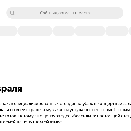
События, артисты и места
враля
нах: в специализированных стендап-клубах, в концертных зал
лаги по всей стране, а музыканты уступают сцены самобытны
те готовы к тому, что цензура здесь бессильна: настоящий сте
иторией на понятном ей языке.