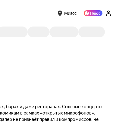
Миасс
ах, барах и даже ресторанах. Сольные концерты
м комикам в рамках «открытых микрофонов».
ндапер не признаёт правил и компромиссов, не