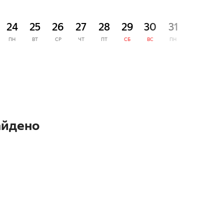
СЕНТЯ
24
25
26
27
28
29
30
31
1
ПН
ВТ
СР
ЧТ
ПТ
СБ
ВС
ПН
ВТ
айдено