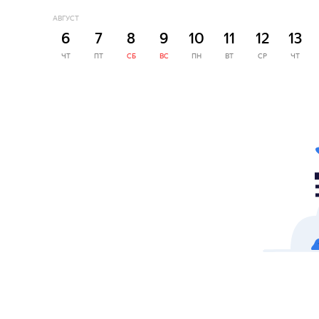
АВГУСТ
6
7
8
9
10
11
12
13
ЧТ
ПТ
СБ
ВС
ПН
ВТ
СР
ЧТ