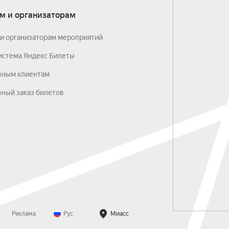
м и организаторам
и организаторам мероприятий
истема Яндекс Билеты
вным клиентам
ный заказ билетов
Реклама
Рус
Миасс