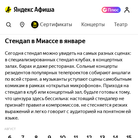
Сертификаты
Концерты
Театр
Стендап в Миассе в январе
Сегодня стендап можно увидеть на самых разных сценах:
в специализированных стендап-клубах, в концертных
залах, барах и даже ресторанах. Сольные концерты
резидентов популярных телепроектов собирают аншлаги
по всей стране, а музыканты уступают сцены самобытным
комикам в рамках «открытых микрофонов». Приходя на
стендап в клуб или концертный зал, будьте готовы к тому,
что цензура здесь бессильна: настоящий стендапер не
признаёт правил и компромиссов, не стесняется резких
выражений и легко говорит с аудиторией на понятном ей
языке.
АВГУСТ
6
7
8
9
10
11
12
13
14
15