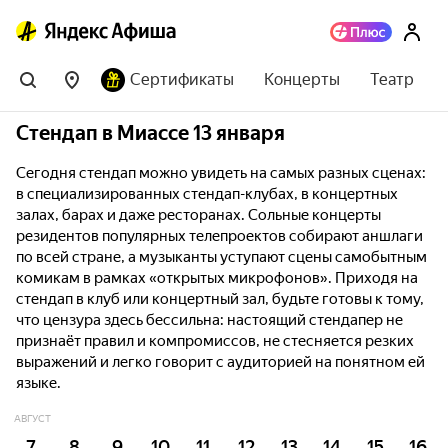
Сертификаты
Концерты
Театр
Стендап в Миассе 13 января
Сегодня стендап можно увидеть на самых разных сценах:
в специализированных стендап-клубах, в концертных
залах, барах и даже ресторанах. Сольные концерты
резидентов популярных телепроектов собирают аншлаги
по всей стране, а музыканты уступают сцены самобытным
комикам в рамках «открытых микрофонов». Приходя на
стендап в клуб или концертный зал, будьте готовы к тому,
что цензура здесь бессильна: настоящий стендапер не
признаёт правил и компромиссов, не стесняется резких
выражений и легко говорит с аудиторией на понятном ей
языке.
АВГУСТ
7
8
9
10
11
12
13
14
15
16