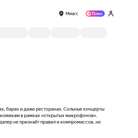
Миасс
ах, барах и даже ресторанах. Сольные концерты
м комикам в рамках «открытых микрофонов».
ндапер не признаёт правил и компромиссов, не