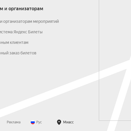
м и организаторам
и организаторам мероприятий
истема Яндекс Билеты
вным клиентам
ный заказ билетов
Реклама
Рус
Миасс