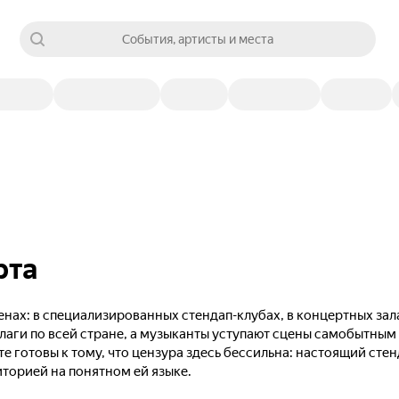
События, артисты и места
рта
нах: в специализированных стендап-клубах, в концертных зал
лаги по всей стране, а музыканты уступают сцены самобытны
те готовы к тому, что цензура здесь бессильна: настоящий сте
иторией на понятном ей языке.