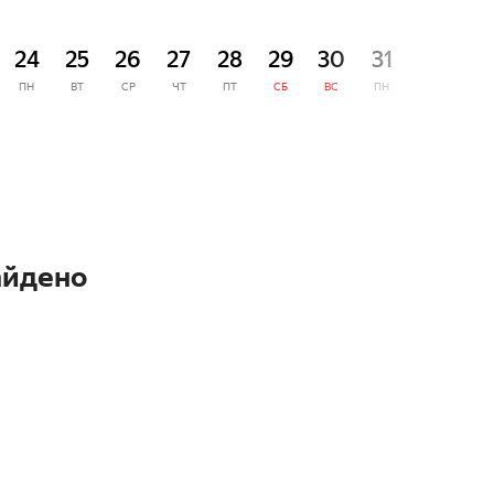
СЕНТЯ
24
25
26
27
28
29
30
31
1
ПН
ВТ
СР
ЧТ
ПТ
СБ
ВС
ПН
ВТ
айдено