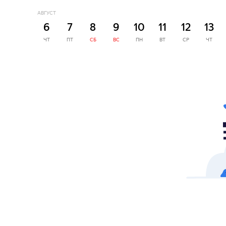
АВГУСТ
6
7
8
9
10
11
12
13
ЧТ
ПТ
СБ
ВС
ПН
ВТ
СР
ЧТ