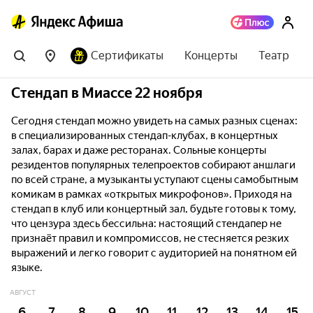
Сертификаты
Концерты
Театр
Стендап в Миассе 22 ноября
Сегодня стендап можно увидеть на самых разных сценах:
в специализированных стендап-клубах, в концертных
залах, барах и даже ресторанах. Сольные концерты
резидентов популярных телепроектов собирают аншлаги
по всей стране, а музыканты уступают сцены самобытным
комикам в рамках «открытых микрофонов». Приходя на
стендап в клуб или концертный зал, будьте готовы к тому,
что цензура здесь бессильна: настоящий стендапер не
признаёт правил и компромиссов, не стесняется резких
выражений и легко говорит с аудиторией на понятном ей
языке.
АВГУСТ
6
7
8
9
10
11
12
13
14
15