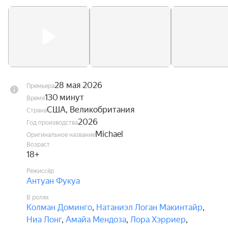
28 мая 2026
Премьера
130 минут
Время
США, Великобритания
Страна
2026
Год производства
Michael
Оригинальное название
Возраст
18+
Режиссёр
Антуан Фукуа
В ролях
Колман Доминго
,
Натаниэл Логан Макинтайр
,
Ниа Лонг
,
Амайа Мендоза
,
Лора Хэрриер
,