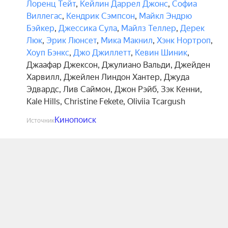
Лоренц Тейт
,
Кейлин Даррел Джонс
,
Софиа
Виллегас
,
Кендрик Сэмпсон
,
Майкл Эндрю
Бэйкер
,
Джессика Сула
,
Майлз Теллер
,
Дерек
Люк
,
Эрик Люнсет
,
Мика Макнил
,
Хэнк Нортроп
,
Хоуп Бэнкс
,
Джо Джиллетт
,
Кевин Шиник
,
Джаафар Джексон
,
Джулиано Вальди
,
Джейден
Харвилл
,
Джейлен Линдон Хантер
,
Джуда
Эдвардс
,
Лив Саймон
,
Джон Рэйб
,
Зэк Кенни
,
Kale Hills
,
Christine Fekete
,
Oliviia Tcargush
Кинопоиск
Источник