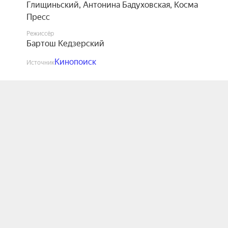
Глищиньский
,
Антонина Бадуховская
,
Косма
Пресс
Режиссёр
Бартош Кедзерский
Кинопоиск
Источник