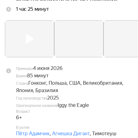
одноклассницу Ив, без ума влюблённую в 
1 час 25 минут
авиацию. Вдохновлённый её увлечением, он 
наконец обретает смелость взглянуть в глаза 
собственной мечте — и впервые в жизни 
расправить крылья.
4 июня 2026
Премьера
85 минут
Время
Гонконг, Польша, США, Великобритания,
Страна
Япония, Бразилия
2025
Год производства
Iggy the Eagle
Оригинальное название
Возраст
6+
В ролях
Пётр Адамчик
,
Агнешка Дигант
,
Тимотеуш