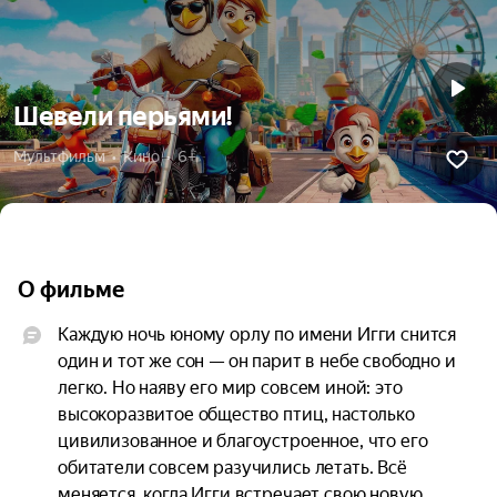
Шевели перьями!
Мультфильм  •  Кино  •  6+
О фильме
Каждую ночь юному орлу по имени Игги снится 
один и тот же сон — он парит в небе свободно и 
легко. Но наяву его мир совсем иной: это 
высокоразвитое общество птиц, настолько 
цивилизованное и благоустроенное, что его 
обитатели совсем разучились летать. Всё 
меняется, когда Игги встречает свою новую 