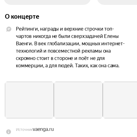
О концерте
Рейтинги, награды и верхние строчки топ-
чартов никогда не были сверхзадачей Елены 
Ваенги. В век глобализации, мощных интернет-
технологий и повсеместной рекламы она 
скромно стоит в стороне и поёт не для 
коммерции, а для людей. Таких, как она сама.

Елена часто благодарит своих поклонников и 
повторяет: «Скажи мне, кто твой друг — и я 
скажу, кто ты. Какие люди вокруг меня, такая я и 
есть». Она одинаково естественна, когда 
исполняет «Курю» и «Королеву», 
непосредственна и легка, когда поёт «Цветы» и 
очень трагична, когда со сцены звучит «Шопен», 
vaenga.ru
Источник
«Остановка» или «Белая птица». Эти искренние 