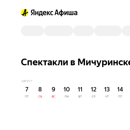
Спектакли в Мичуринск
АВГУСТ
7
8
9
10
11
12
13
14
ПТ
СБ
ВС
ПН
ВТ
СР
ЧТ
ПТ