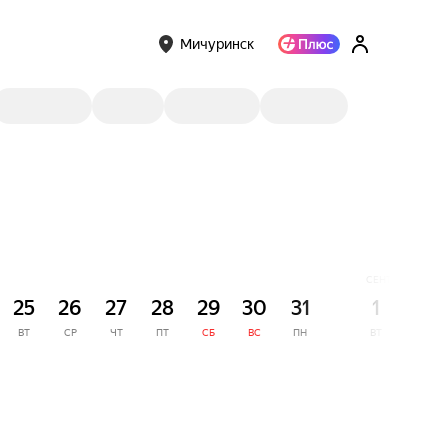
Мичуринск
СЕНТЯБРЬ
25
26
27
28
29
30
31
1
2
ВТ
СР
ЧТ
ПТ
СБ
ВС
ПН
ВТ
СР