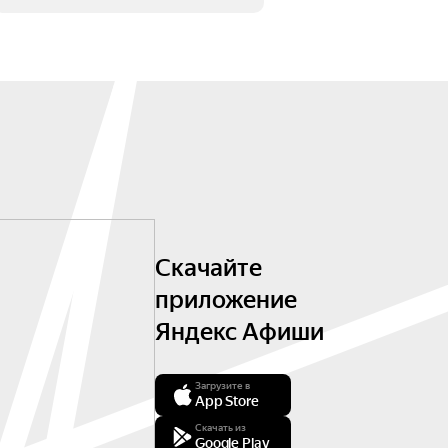
Скачайте
приложение
Яндекс Афиши
Загрузите в
App Store
Скачать из
Google Play