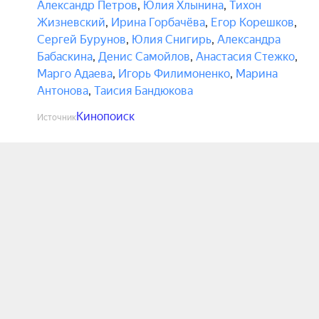
Александр Петров
,
Юлия Хлынина
,
Тихон
Жизневский
,
Ирина Горбачёва
,
Егор Корешков
,
Сергей Бурунов
,
Юлия Снигирь
,
Александра
Бабаскина
,
Денис Самойлов
,
Анастасия Стежко
,
Марго Адаева
,
Игорь Филимоненко
,
Марина
Антонова
,
Таисия Бандюкова
Кинопоиск
Источник