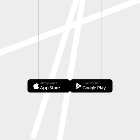
Загрузите в
Скачать из
App Store
Google Play