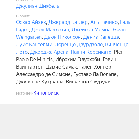
Режиссёр
Джулиан Шнабель
В ролях
Оскар Айзек
,
Джерард Батлер
,
Аль Пачино
,
Галь
Гадот
,
Джон Малкович
,
Джейсон Момоа
,
Gavin
Weingarten
,
Дьюк Николсон
,
Дениз Капецца
,
Луис Канселми
,
Лоренцо Дзурдзоло
,
Винченцо
Лето
,
Джорджа Арена
,
Паппи Корсикато
,
Pier
Paolo De Minicis
,
Ибрахим Элуахаби
,
Гэвин
Вайнгартен
,
Дарио Самак
,
Гален Хоппер
,
Алессандро де Симоне
,
Густаво Ла Вольпе
,
Джузеппе Кутрулла
,
Винченцо Скуручи
Кинопоиск
Источник