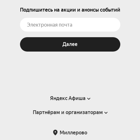
Подпишитесь на акции и анонсы событий
Далее
Яндекс Афиша
Партнёрам и организаторам
Справка
Пользовательское соглашение
Партнёрам и организаторам мероприятий
Миллерово
Подарочные сертификаты
Билетная система Яндекс Билеты