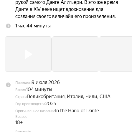
рукой самого Данте Алигьери. В это же время 
Данте в XIV веке ищет вдохновение для 
создания своего величайшего произведения. 
Каждого из мужчин неосознанно связывает 
1 час 44 минуты
через время их одержимость любовью, 
красотой и божественным.
9 июля 2026
Премьера
104 минуты
Время
Великобритания, Италия, Чили, США
Страна
2025
Год производства
In the Hand of Dante
Оригинальное название
Возраст
18+