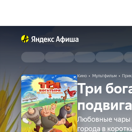
Кино
Мультфильм
Прик
Три бог
подвига
Любовные чары 
города в коротк