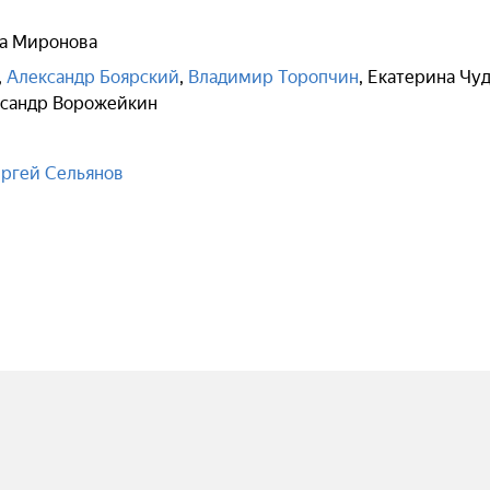
а Миронова
,
Александр Боярский
,
Владимир Торопчин
,
Екатерина Чу
сандр Ворожейкин
ргей Сельянов