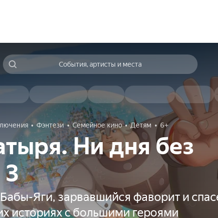
События, артисты и места
лючения
Фэнтези
Семейное кино
Детям
6+
атыря. Ни дня без
 3
Бабы-Яги, зарвавшийся фаворит и спас
их историях с большими героями