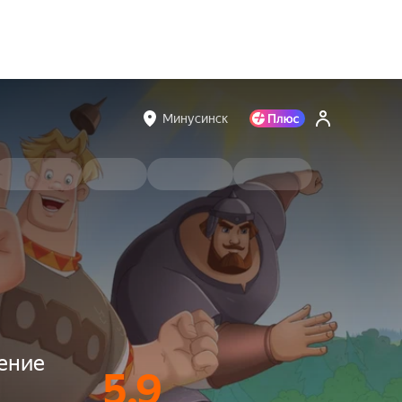
Минусинск
ение
5.9