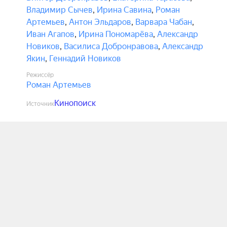
Владимир Сычев
,
Ирина Савина
,
Роман
Артемьев
,
Антон Эльдаров
,
Варвара Чабан
,
Иван Агапов
,
Ирина Пономарёва
,
Александр
Новиков
,
Василиса Добронравова
,
Александр
Якин
,
Геннадий Новиков
Режиссёр
Роман Артемьев
Кинопоиск
Источник