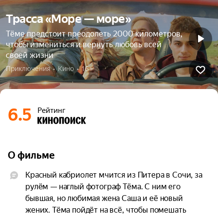
Трасса «Море — море»
Тёме предстоит преодолеть 2000 километров,
чтобы измениться и вернуть любовь всей
своей жизни
Приключения  •  Кино  •  16+
6.5
Рейтинг
О фильме
Красный кабриолет мчится из Питера в Сочи, за 
рулём — наглый фотограф Тёма. С ним его 
бывшая, но любимая жена Саша и её новый 
жених. Тёма пойдёт на всё, чтобы помешать 