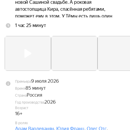
новой Сашиной свадьбе. А роковая 
автостопщица Кира, спасённая ребятами, 
поможет ему в этом. У Тёмы есть лишь один 
путь через всю страну, чтобы измениться и 
1 час 25 минут
вернуть любовь всей жизни — если не откажут 
тормоза.
9 июля 2026
Премьера
85 минут
Время
Россия
Страна
2026
Год производства
Возраст
16+
В ролях
Арам Вардеванян
,
Юлия Франц
,
Олег Отс
,