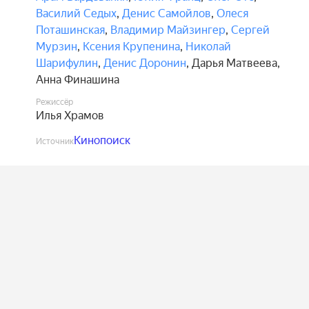
Василий Седых
,
Денис Самойлов
,
Олеся
Поташинская
,
Владимир Майзингер
,
Сергей
Мурзин
,
Ксения Крупенина
,
Николай
Шарифулин
,
Денис Доронин
,
Дарья Матвеева
,
Анна Финашина
Режиссёр
Илья Храмов
Кинопоиск
Источник