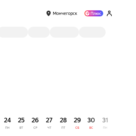
Мончегорск
СЕНТЯ
24
25
26
27
28
29
30
31
1
ПН
ВТ
СР
ЧТ
ПТ
СБ
ВС
ПН
ВТ