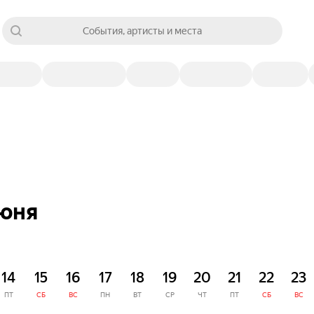
События, артисты и места
июня
14
15
16
17
18
19
20
21
22
23
ПТ
СБ
ВС
ПН
ВТ
СР
ЧТ
ПТ
СБ
ВС