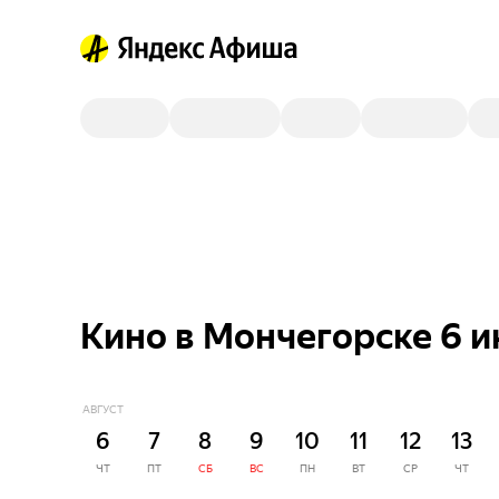
Кино в Мончегорске 6 
АВГУСТ
6
7
8
9
10
11
12
13
ЧТ
ПТ
СБ
ВС
ПН
ВТ
СР
ЧТ