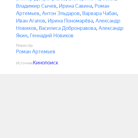
Владимир Сычев
,
Ирина Савина
,
Роман
Артемьев
,
Антон Эльдаров
,
Варвара Чабан
,
Иван Агапов
,
Ирина Пономарёва
,
Александр
Новиков
,
Василиса Добронравова
,
Александр
Якин
,
Геннадий Новиков
Режиссёр
Роман Артемьев
Кинопоиск
Источник