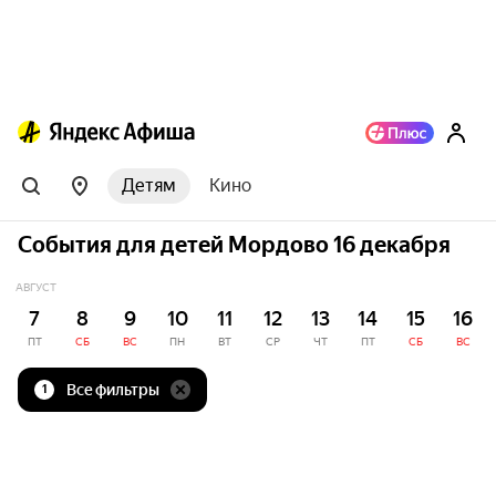
Детям
Кино
События для детей Мордово 16 декабря
АВГУСТ
7
8
9
10
11
12
13
14
15
16
ПТ
СБ
ВС
ПН
ВТ
СР
ЧТ
ПТ
СБ
ВС
Все фильтры
1