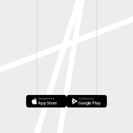
Загрузите в
Скачать из
App Store
Google Play