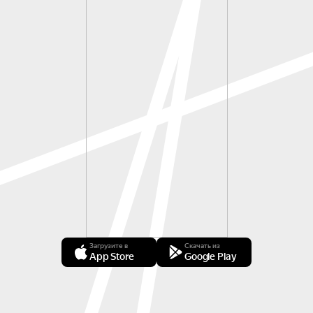
Загрузите в
Скачать из
App Store
Google Play