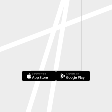
Загрузите в
Скачать из
App Store
Google Play