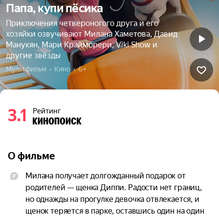
Папа, купи пёсика
Приключения четвероногого друга и его
хозяйки озвучивают Милана Хаметова, Давид
Манукян, Мари Краймбрери, Viki Show и
другие звёзды
Мультфильм  •  Кино  •  6+
3.1
Рейтинг
О фильме
Милана получает долгожданный подарок от 
родителей — щенка Диппи. Радости нет границ, 
но однажды на прогулке девочка отвлекается, и 
щенок теряется в парке, оставшись один на один 