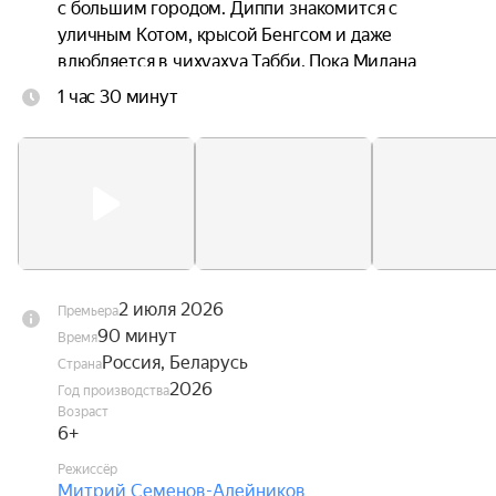
с большим городом. Диппи знакомится с 
уличным Котом, крысой Бенгсом и даже 
влюбляется в чихуахуа Табби. Пока Милана 
ведёт поиски любимого песика, Диппи ждут 
1 час 30 минут
увлекательные приключения, в которых ему 
предстоит стать настоящим героем, способным 
защитить не только себя, но и своих друзей.
2 июля 2026
Премьера
90 минут
Время
Россия, Беларусь
Страна
2026
Год производства
Возраст
6+
Режиссёр
Митрий Семенов-Алейников