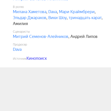
В ролях
Милана Хаметова
,
Dava
,
Мари Краймбрери
,
Эльдар Джарахов
,
Вики Шоу
,
тринадцать карат
,
Амилия
Сценаристы
Митрий Семенов-Алейников
,
Андрей Липов
Продюсер
Dava
Кинопоиск
Источник