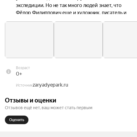
экспедиции. Но не так много людей знает, что 
Фёдор Филиппович еще и художник, писатель и 
священнослужитель.

Жизнь этого человека не укладывается в 
привычные рамки: выдающийся 
соотечественник много раз бросал вызов 
стихии, совершая невероятные подвиги на пути 
к своей цели. Новая выставка в Подземном 
Возраст
музее раскрывает всю глубину и масштаб 
0+
личности Фёдора Конюхова.

zaryadyepark.ru
Источник
Акцент в экспозиции сделан на живописных 
Отзывы и оценки
полотнах — живом свидетельстве его 
Отзывов ещё нет, ваш может стать первым
впечатлений от экспедиций, также на выставке 
представлены литографии, личные вещи, 
Оценить
фотографии и видео из путешествий. 
Неповторимым аудио-сопровождением стали 