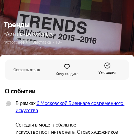
Тренды
«Артгид» рекомендует
Фотография  •  Выставка  •  18+
Оставить отзыв
Уже ходил
Хочу сходить
О событии
В рамках 
6 Московской Биеннале современного 
искусства
Сегодня в моде глобальное

искусство пост-интернета. Страх художников 