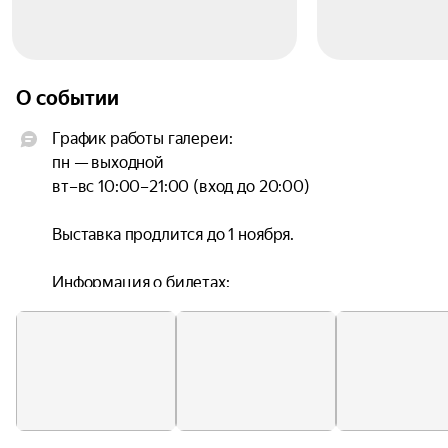
О событии
График работы галереи:

пн — выходной

вт–вс 10:00–21:00 (вход до 20:00)

Выставка продлится до 1 ноября.

Информация о билетах:

Билет дает право единоразового посещения 
выставки «Хрупкое искусство. Пастель из 
фондов графики XVIII – начала XX века» и 
постоянной экспозиции «Шедевры русского 
искусства XI — начала XX века», выставки 
«Александр Иванов. Библейские эскизы. 