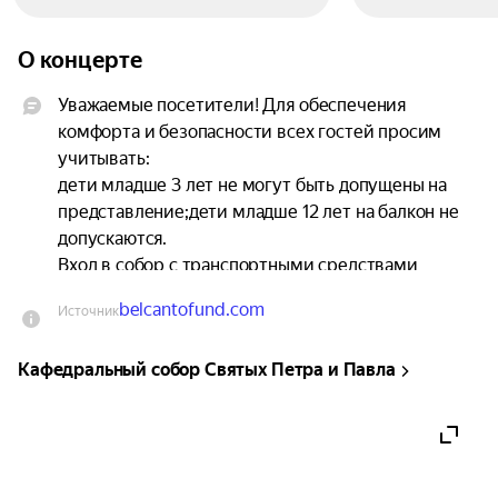
О концерте
Уважаемые посетители! Для обеспечения 
комфорта и безопасности всех гостей просим 
учитывать:

дети младше 3 лет не могут быть допущены на 
представление;дети младше 12 лет на балкон не 
допускаются. 

Вход в собор с транспортными средствами 
(самокаты, велосипеды, ролики, моноколеса, 
belcantofund.com
Источник
гироскутеры и т.д.), чемоданами, 
крупногабаритным багажом и животными 
Кафедральный собор Святых Петра и Павла
категорически запрещен. 

Обращаем ваше внимание: в секторах правого и 
левого нефа, а также на правом и левом балконе 
обзор частично либо полностью ограничен из‑за 
наличия колонн. Это влияет на стоимость мест.
