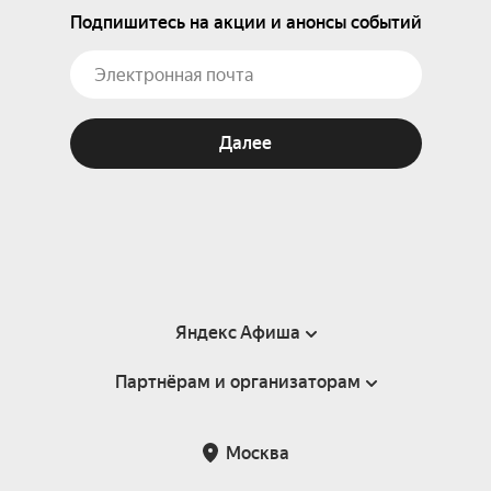
Подпишитесь на акции и анонсы событий
Далее
Яндекс Афиша
Партнёрам и организаторам
Справка
Пользовательское соглашение
Партнёрам и организаторам мероприятий
Москва
Подарочные сертификаты
Билетная система Яндекс Билеты